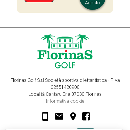
Agosto
Florinas Golf S.r.l Società sportiva dilettantistica - P.Iva
02551420900
Località Cantaru Ena 07030 Florinas
Informativa cookie
smartphone
email
location_on