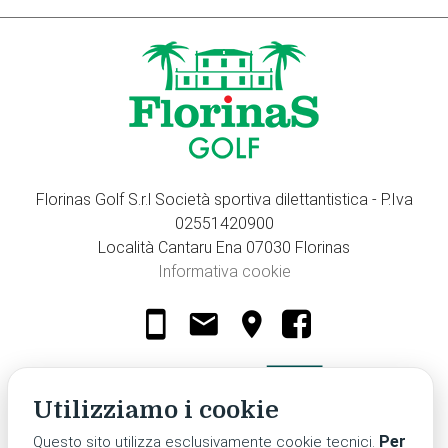
Florinas Golf S.r.l Società sportiva dilettantistica - P.Iva
02551420900
Località Cantaru Ena 07030 Florinas
Informativa cookie
smartphone
email
location_on
Utilizziamo i cookie
Per
Questo sito utilizza esclusivamente cookie tecnici.