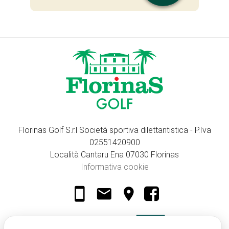
Florinas Golf S.r.l Società sportiva dilettantistica - P.Iva
02551420900
Località Cantaru Ena 07030 Florinas
Informativa cookie
smartphone
email
location_on